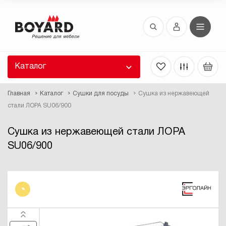
Восстановление пароля
 забыли пароль, введите E-Mail. Контрольная
 для смены пароля, а также ваши регистрационные
 будут высланы вам по E-Mail.
Каталог
ть ссылку для восстановления
Главная
Каталог
Сушки для посуды
Сушка из нержавеющей
стали ЛОРА SU06/900
Сушка из нержавеющей стали ЛОРА
SU06/900
Выслать
%