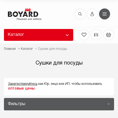
Восстановление пароля
 забыли пароль, введите E-Mail. Контрольная
 для смены пароля, а также ваши регистрационные
 будут высланы вам по E-Mail.
Каталог
ть ссылку для восстановления
Главная
Каталог
Сушки для посуды
Сушки для посуды
Зарегистрируйтесь
как Юр. лицо или ИП, чтобы использовать
оптовые цены
Выслать
Фильтры