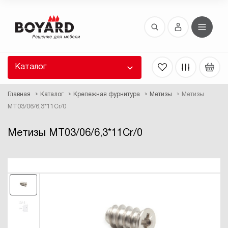
Восстановление пароля
 забыли пароль, введите E-Mail. Контрольная
 для смены пароля, а также ваши регистрационные
 будут высланы вам по E-Mail.
Каталог
ть ссылку для восстановления
Главная
Каталог
Крепежная фурнитура
Метизы
Метизы
MT03/06/6,3*11Cr/0
Метизы MT03/06/6,3*11Cr/0
Выслать