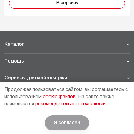
В корзину
Каталог
Помощь
Сервисы для мебельщика
Продолжая пользоваться сайтом, вы соглашаетесь с
Филиалы
использованием
cookie файлов.
На сайте также
применяются
рекомендательные технологии.
МОСКВА - ШОУРУМ/СКЛАД
рп Томилино, 23-й км. Новорязанского шоссе, 21,
СК
ВИАТИС, 2 этаж
Я согласен
© BOYARD | Решение для мебели
+7 (495) 64-05-225
moscow@boyard.biz