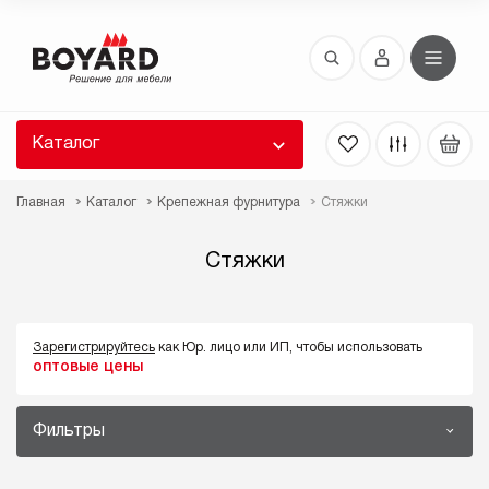
Восстановление пароля
 забыли пароль, введите E-Mail. Контрольная
 для смены пароля, а также ваши регистрационные
 будут высланы вам по E-Mail.
Каталог
ть ссылку для восстановления
Главная
Каталог
Крепежная фурнитура
Стяжки
Стяжки
Зарегистрируйтесь
как Юр. лицо или ИП, чтобы использовать
оптовые цены
Выслать
Фильтры