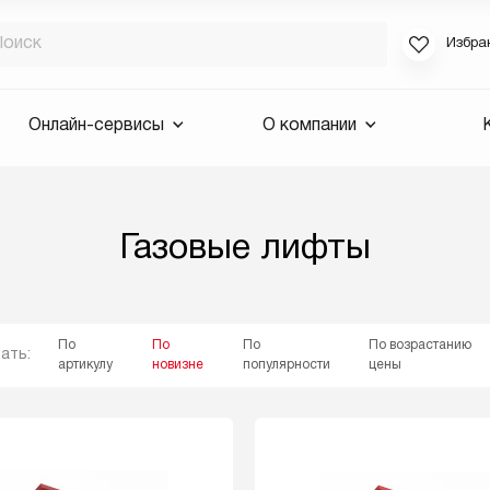
Избра
Если вы за
Онлайн-сервисы
О компании
для смены 
будут высла
Выслать 
Газовые лифты
E-mail
По
По
По
По возрастанию
ать:
артикулу
новизне
популярности
цены