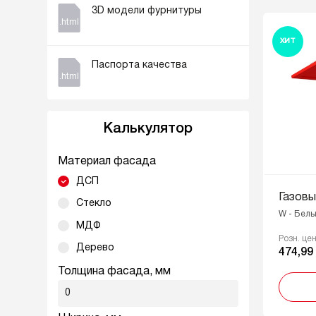
3D модели фурнитуры
.html
ХИТ
Паспорта качества
.html
Калькулятор
Материал фасада
ДСП
Газовы
Стекло
W - Белы
МДФ
Розн. це
Дерево
474,99
Толщина фасада, мм