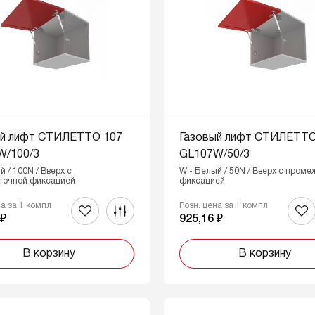
ый лифт СТИЛЕТТО 107
Газовый лифт СТИЛЕТТО
W/100/3
GL107W/50/3
й / 100N / Вверх с
W - Белый / 50N / Вверх с пром
точной фиксацией
фиксацией
на за 1 компл
Розн. цена за 1 компл
 ₽
925,16 ₽
В корзину
В корзину