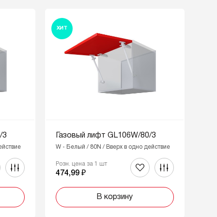
ХИТ
/3
Газовый лифт GL106W/80/3
действие
W - Белый / 80N / Вверх в одно действие
Розн. цена за 1 шт
474,99 ₽
В корзину