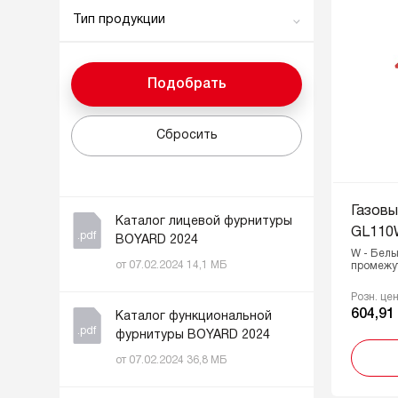
Тип продукции
Комплектующие
Основная продукция
Подобрать
Сбросить
Газов
Каталог лицевой фурнитуры
GL110
.pdf
BOYARD 2024
W - Белы
от 07.02.2024 14,1 МБ
промежу
Розн. це
604,91
Каталог функциональной
.pdf
фурнитуры BOYARD 2024
от 07.02.2024 36,8 МБ