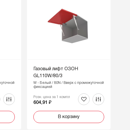
Газовый лифт ОЗОН
GL110W/80/3
ежуточной
W - Белый / 80N / Вверх с промежуточной
фиксацией
Розн. цена за 1 компл
604,91 ₽
В корзину