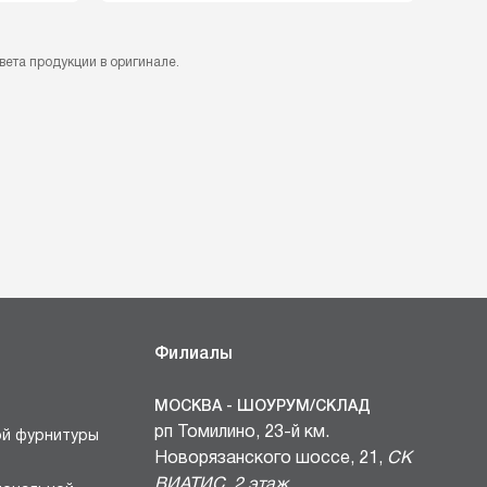
вета продукции в оригинале.
Филиалы
МОСКВА - ШОУРУМ/СКЛАД
рп Томилино, 23-й км.
ой фурнитуры
Новорязанского шоссе, 21,
СК
ВИАТИС, 2 этаж