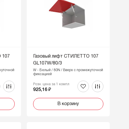
 107
Газовый лифт СТИЛЕТТО 107
GL107W/80/3
ежуточной
W - Белый / 80N / Вверх с промежуточной
фиксацией
Розн. цена за 1 компл
925,16 ₽
В корзину