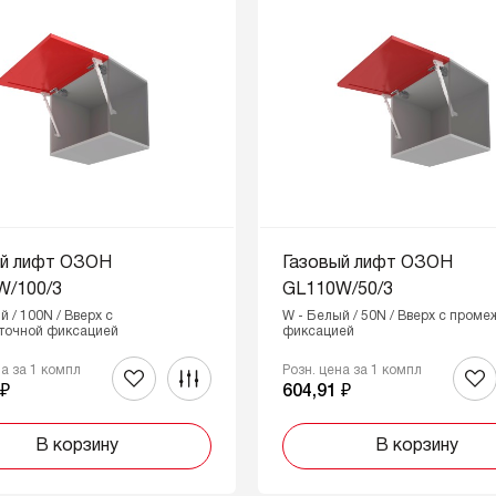
ый лифт ОЗОН
Газовый лифт ОЗОН
W/100/3
GL110W/50/3
й / 100N / Вверх с
W - Белый / 50N / Вверх с пром
точной фиксацией
фиксацией
на за 1 компл
Розн. цена за 1 компл
 ₽
604,91 ₽
В корзину
В корзину