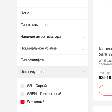
Цена
0
926
Тип открывания
От
До
Вверх в одно действие
Наличие амортизатора
Вверх с промежуточной
Есть
фиксацией
Номинальное усилие
Газов
Нет
Вниз
GL107
50N
Тип газлифта
W - Белы
промежу
80N
Классический
Цвет изделия
100N
Розн. це
Функциональный
925,16
GR - Серый
GRPH - Графитовый
W - Белый