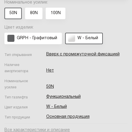
Номинальное усилие:
50N
80N
100N
Цвет изделия:
GRPH - Графитовый
W - Белый
Вверх с промежуточной фиксацией
Тип открывания
Наличие
Нет
амортизатора
Номинальное
50N
усилие
Функциональный
Тип газлифта
W - Белый
Цвет изделия
Основная продукция
Тип продукции
Все характеристики и описание