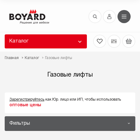
Восстановление пароля
 забыли пароль, введите E-Mail. Контрольная
 для смены пароля, а также ваши регистрационные
 будут высланы вам по E-Mail.
Каталог
ть ссылку для восстановления
Главная
Каталог
Газовые лифты
Газовые лифты
Зарегистрируйтесь
как Юр. лицо или ИП, чтобы использовать
оптовые цены
Выслать
Фильтры