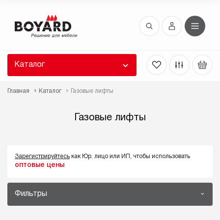
Восстановление пароля
 забыли пароль, введите E-Mail. Контрольная
 для смены пароля, а также ваши регистрационные
 будут высланы вам по E-Mail.
Каталог
ть ссылку для восстановления
Главная
Каталог
Газовые лифты
Газовые лифты
Зарегистрируйтесь
как Юр. лицо или ИП, чтобы использовать
оптовые цены
Выслать
Фильтры