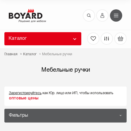
Восстановление пароля
 забыли пароль, введите E-Mail. Контрольная
 для смены пароля, а также ваши регистрационные
 будут высланы вам по E-Mail.
Каталог
ть ссылку для восстановления
Главная
Каталог
Мебельные ручки
Мебельные ручки
Зарегистрируйтесь
как Юр. лицо или ИП, чтобы использовать
оптовые цены
Выслать
Фильтры