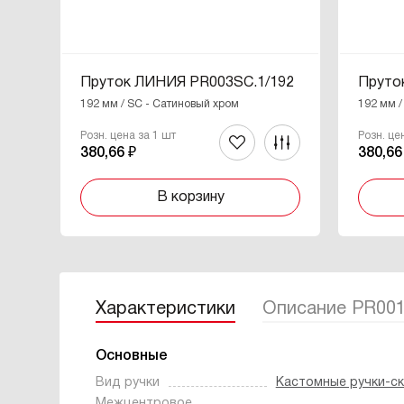
Пруток ЛИНИЯ PR003SC.1/192
Пруто
192 мм / SC - Сатиновый хром
192 мм /
Розн. цена за 1 шт
Розн. це
380,66 ₽
380,66
В корзину
Характеристики
Описание PR00
Основные
Вид ручки
Кастомные ручки-с
Межцентровое