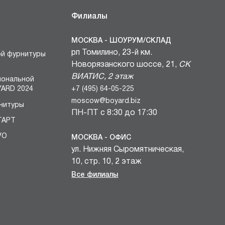
Филиалы
МОСКВА - ШОУРУМ/СКЛАД
рп Томилино, 23-й км.
ой фурнитуры
Новорязанского шоссе, 21,
СК
ВИАТИС, 2 этаж
иональной
+7 (495) 64-05-225
ARD 2024
moscow@boyard.biz
нитуры
ПН-ПТ с 8:30 до 17:30
ТАРТ
VO
МОСКВА - ОФИС
ул. Нижняя Сыромятническая,
БЛОКИ
10, стр. 10, 2 этаж
вочных
+7 (495) 64-05-225
Все филиалы
и
moscow@boyard.biz
комплектов
ПН-ПТ с 9:00 до 18:00
учек КАСТОМ
САНКТ-ПЕТЕРБУРГ - ШОУРУМ