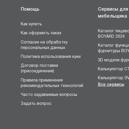
Помощь
Сервисы для
мебельщика
Как купить
Каталог лицев
Как оформить заказ
BOYARD 2024
Согласие на обработку
Каталог функц
персональных данных
фурнитуры BOY
Политика использования куки
3D модели фур
Договор поставки
Калькулятор С
(присоединения)
Калькулятор Э
Правила применения
Все сервисы
рекомендательных технологий
Конструктор 
я
Часто задаваемые вопросы
Расчёт устано
размеров петл
Задать вопрос
Конфигуратор 
НЕО
Конструктор р