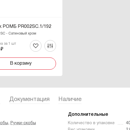
к РОМБ PR002SC.1/192
 SC - Сатиновый хром
на за 1 шт
 ₽
В корзину
1
Документация
Наличие
Дополнительные
,
кобы
Ручки-скобы
Количество в упаковке
4
Вес упаковки
2.