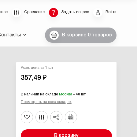
Восстановление пароля
нное
Сравнение
Задать вопрос
Войти
были пароль, введите E-Mail. Контрольная строка
Контакты
В корзине
0 товаров
пароля, а также ваши регистрационные данные,
ны вам по E-Mail.
ссылку для восстановления
Розн. цена за 1 шт
357,49 ₽
В наличии на складе
Москва
– 40 шт
Посмотреть на всех складах
Выслать
В корзину