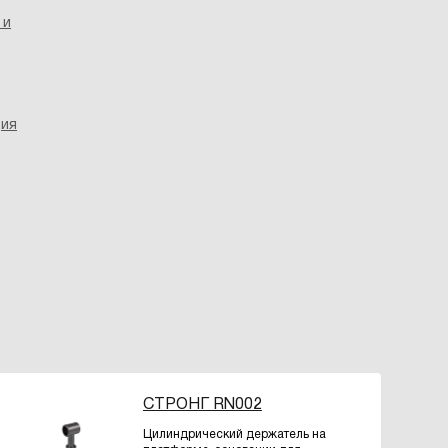
 и
ция
СТРОНГ RN002
Цилиндрический держатель на