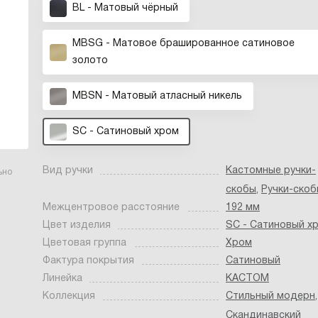
BL - Матовый чёрный
MBSG - Матовое брашированное сатиновое
золото
MBSN - Матовый атласный никель
SC - Сатиновый хром
Вид ручки
Кастомные ручки-
ьно
скобы
,
Ручки-скоб
Межцентровое расстояние
192 мм
Цвет изделия
SC - Сатиновый х
Цветовая группа
Хром
Фактура покрытия
Сатиновый
Линейка
КАСТОМ
Коллекция
Стильный модерн
,
Скандинавский