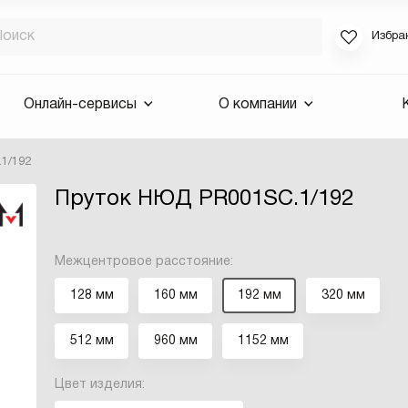
Избра
Если вы за
Онлайн-сервисы
О компании
для смены 
будут высла
.1/192
Выслать 
Пруток НЮД PR001SC.1/192
E-mail
Межцентровое расстояние:
128 мм
160 мм
192 мм
320 мм
512 мм
960 мм
1152 мм
Цвет изделия: