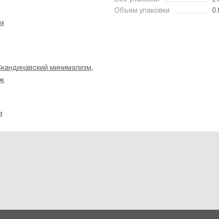
Объем упаковки
0.
м
,
кандинавский минимализм
нж
я