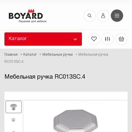
Восстановление пароля
 забыли пароль, введите E-Mail. Контрольная
 для смены пароля, а также ваши регистрационные
 будут высланы вам по E-Mail.
Каталог
ть ссылку для восстановления
Главная
Каталог
Мебельные ручки
Мебельная ручка
RC013SC.4
Мебельная ручка RC013SC.4
Выслать