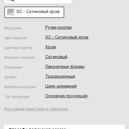
SC - Сатиновый хром
Ручки-кнопки
Вид ручки
SC - Сатиновый хром
Цвет изделия
Хром
Цветовая группа
Сатиновый
Фактура покрытия
Лаконичные формы
Коллекция
Традиционные
Дизайн
Цинк-алюминий
Материал изделия
Основная продукция
Тип продукции
Все характеристики и описание