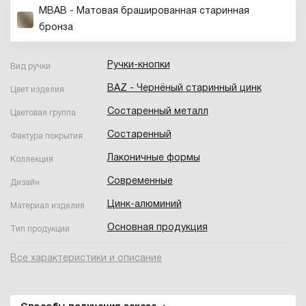
MBAB - Матовая брашированная старинная
бронза
Ручки-кнопки
Вид ручки
BAZ - Чернёный старинный цинк
Цвет изделия
Состаренный металл
Цветовая группа
Состаренный
Фактура покрытия
Лаконичные формы
Коллекция
Современные
Дизайн
Цинк-алюминий
Материал изделия
Основная продукция
Тип продукции
Все характеристики и описание