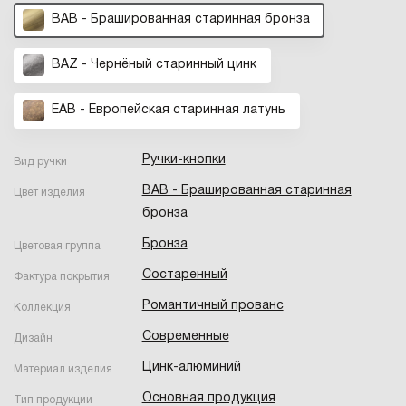
BAB - Брашированная старинная бронза
BAZ - Чернёный старинный цинк
EAB - Европейская старинная латунь
Ручки-кнопки
Вид ручки
BAB - Брашированная старинная
Цвет изделия
бронза
Бронза
Цветовая группа
Состаренный
Фактура покрытия
Романтичный прованс
Коллекция
Современные
Дизайн
Цинк-алюминий
Материал изделия
Основная продукция
Тип продукции