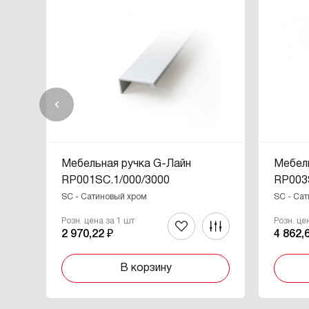
Мебельная ручка G-Лайн
Мебель
RP001SC.1/000/3000
RP003
SC - Сатиновый хром
SC - Са
Розн. цена за 1 шт
Розн. це
2 970,22 ₽
4 862,
В корзину