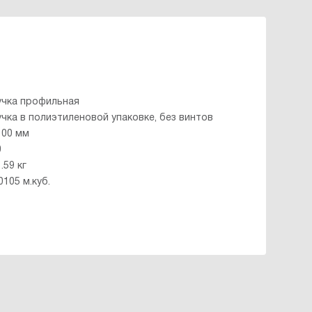
учка профильная
учка в полиэтиленовой упаковке, без винтов
100 мм
0
.59 кг
0105 м.куб.