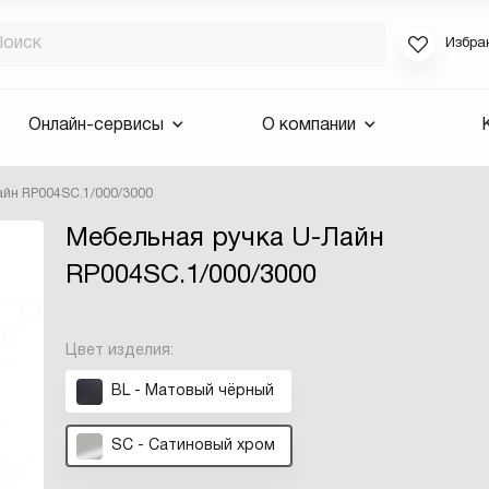
Избра
Если вы за
Онлайн-сервисы
О компании
для смены 
будут высла
айн RP004SC.1/000/3000
Выслать 
Мебельная ручка U-Лайн
E-mail
RP004SC.1/000/3000
Цвет изделия:
BL - Матовый чёрный
SC - Сатиновый хром