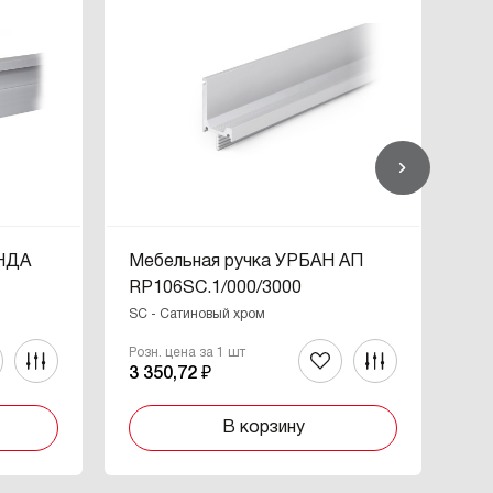
ЕНДА
Мебельная ручка УРБАН АП
Ме
RP106SC.1/000/3000
RP
SC - Сатиновый хром
SC 
Розн. цена за 1 шт
Роз
3 350,72 ₽
2 0
В корзину