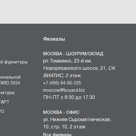
Филиалы
МОСКВА - ШОУРУМ/СКЛАД
рп Томилино, 23-й км.
ой фурнитуры
Новорязанского шоссе, 21,
СК
ВИАТИС, 2 этаж
иональной
+7 (495) 64-05-225
ARD 2024
moscow@boyard.biz
нитуры
ПН-ПТ с 8:30 до 17:30
ТАРТ
VO
МОСКВА - ОФИС
ул. Нижняя Сыромятническая,
БЛОКИ
10, стр. 10, 2 этаж
вочных
+7 (495) 64-05-225
Все филиалы