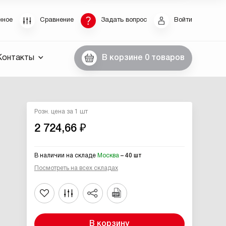
Восстановление пароля
нное
Сравнение
Задать вопрос
Войти
были пароль, введите E-Mail. Контрольная строка
Контакты
В корзине
0 товаров
пароля, а также ваши регистрационные данные,
ны вам по E-Mail.
ссылку для восстановления
Розн. цена за 1 шт
2 724,66 ₽
В наличии на складе
Москва
– 40 шт
Посмотреть на всех складах
Выслать
В корзину