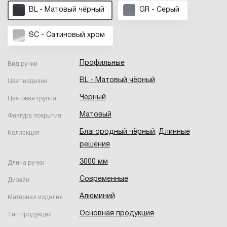
BL - Матовый чёрный
GR - Серый
SC - Сатиновый хром
Профильные
Вид ручки
BL - Матовый чёрный
Цвет изделия
Черный
Цветовая группа
Матовый
Фактура покрытия
Благородный чёрный
,
Длинные
Коллекция
решения
3000 мм
Длина ручки
Современные
Дизайн
Алюминий
Материал изделия
Основная продукция
Тип продукции