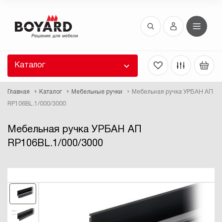
Восстановление пароля
 забыли пароль, введите E-Mail. Контрольная
 для смены пароля, а также ваши регистрационные
 будут высланы вам по E-Mail.
Каталог
ть ссылку для восстановления
Главная
Каталог
Мебельные ручки
Мебельная ручка УРБАН АП
RP106BL.1/000/3000
Мебельная ручка УРБАН АП
RP106BL.1/000/3000
Выслать