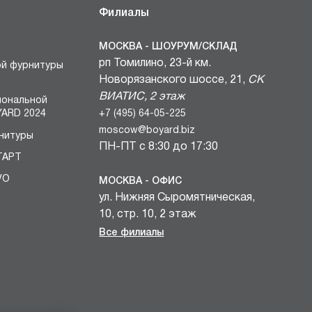
Филиалы
МОСКВА - ШОУРУМ/СКЛАД
рп Томилино, 23-й км.
ой фурнитуры
Новорязанского шоссе, 21,
СК
ВИАТИС, 2 этаж
иональной
+7 (495) 64-05-225
ARD 2024
moscow@boyard.biz
нитуры
ПН-ПТ с 8:30 до 17:30
ТАРТ
VO
МОСКВА - ОФИС
ул. Нижняя Сыромятническая,
БЛОКИ
10, стр. 10, 2 этаж
вочных
+7 (495) 64-05-225
Все филиалы
и
moscow@boyard.biz
комплектов
ПН-ПТ с 9:00 до 18:00
учек КАСТОМ
САНКТ-ПЕТЕРБУРГ - ШОУРУМ