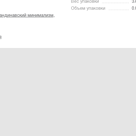
Вес упаковки
3.
Объем упаковки
0.
,
андинавский минимализм
я