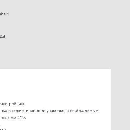
ьный
ция
учка-рейлинг
учка в полиэтиленовой упаковке, с необходимым
репежом 4*25
0