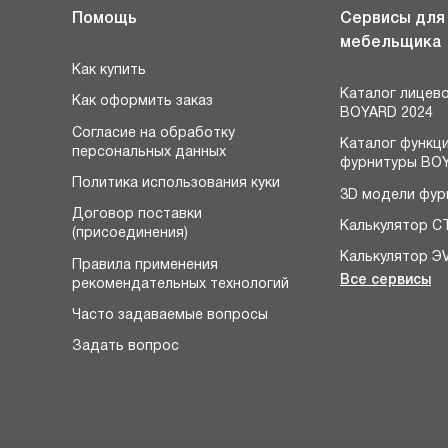
Помощь
Сервисы для
мебельщика
Как купить
Каталог лицев
Как оформить заказ
BOYARD 2024
Согласие на обработку
Каталог функц
персональных данных
фурнитуры BOY
Политика использования куки
3D модели фур
Договор поставки
Калькулятор С
(присоединения)
Калькулятор Э
Правила применения
Все сервисы
рекомендательных технологий
Конструктор 
я
Часто задаваемые вопросы
Расчёт устано
размеров петл
Задать вопрос
Конфигуратор 
НЕО
Конструктор р