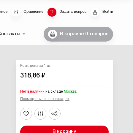
Восстановление пароля
нное
Сравнение
Задать вопрос
Войти
были пароль, введите E-Mail. Контрольная строка
Контакты
В корзине
0 товаров
пароля, а также ваши регистрационные данные,
ны вам по E-Mail.
ссылку для восстановления
Розн. цена за 1 шт
318,86 ₽
Нет в наличии
на складе
Москва
Посмотреть на всех складах
Выслать
В корзину