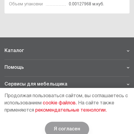
Объем упаковки
0.00127968 м.куб.
Каталог
Помощь
Сервисы для мебельщика
Продолжая пользоваться сайтом, вы соглашаетесь с
Филиалы
использованием
cookie файлов.
На сайте также
применяются
рекомендательные технологии.
МОСКВА - ШОУРУМ/СКЛАД
рп Томилино, 23-й км. Новорязанского шоссе, 21,
СК
ВИАТИС, 2 этаж
Я согласен
© BOYARD | Решение для мебели