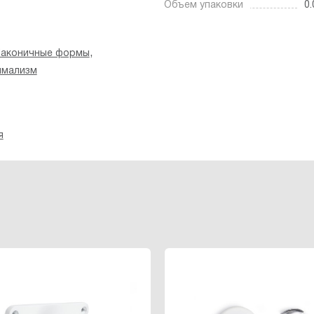
Объем упаковки
0.
,
Лаконичные формы
имализм
я