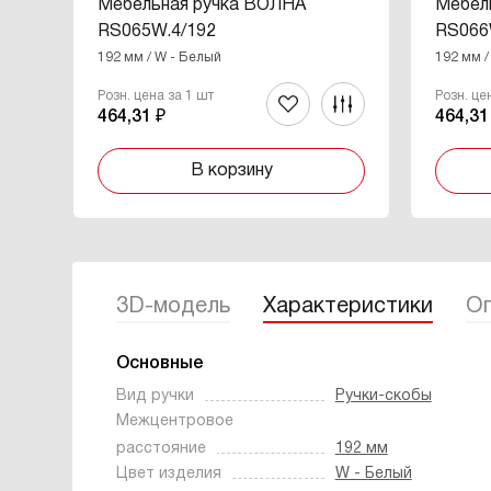
Мебельная ручка ВОЛНА
Мебел
RS065W.4/192
RS066
192 мм / W - Белый
192 мм /
Розн. цена за 1 шт
Розн. це
464,31 ₽
464,31
В корзину
3D-модель
Характеристики
Оп
Основные
Вид ручки
Ручки-скобы
Межцентровое
расстояние
192 мм
Цвет изделия
W - Белый