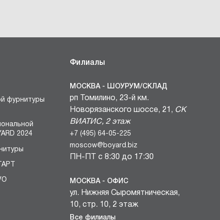
Филиалы
МОСКВА - ШОУРУМ/СКЛАД
рп Томилино, 23-й км.
ой фурнитуры
Новорязанского шоссе, 21,
СК
ВИАТИС, 2 этаж
иональной
+7 (495) 64-05-225
ARD 2024
moscow@boyard.biz
нитуры
ПН-ПТ с 8:30 до 17:30
ТАРТ
VO
МОСКВА - ОФИС
ул. Нижняя Сыромятническая,
БЛОКИ
10, стр. 10, 2 этаж
вочных
+7 (495) 64-05-225
Все филиалы