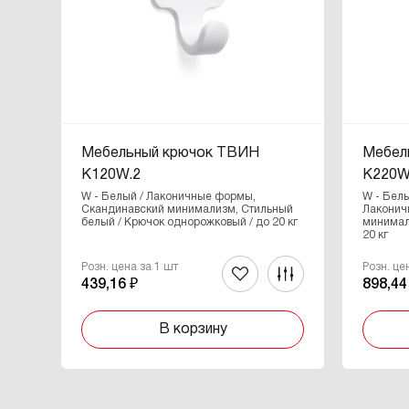
Мебельный крючок ТВИН
Мебел
K120W.2
K220W
W - Белый / Лаконичные формы,
W - Белы
Скандинавский минимализм, Стильный
Лаконич
белый / Крючок однорожковый / до 20 кг
минимал
20 кг
Розн. цена за 1 шт
Розн. це
439,16 ₽
898,44
В корзину