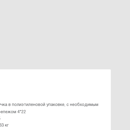
учка в полиэтиленовой упаковке, с необходимым
репежом 4*22
5
33 кг