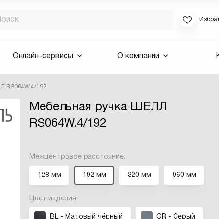
Избра
Если вы за
Онлайн-сервисы
О компании
для смены 
будут высла
Л RS064W.4/192
Выслать 
Мебельная ручка ШЕЛЛ
E-mail
RS064W.4/192
Межцентровое расстояние:
128 мм
192 мм
320 мм
960 мм
Цвет изделия:
BL - Матовый чёрный
GR - Серый