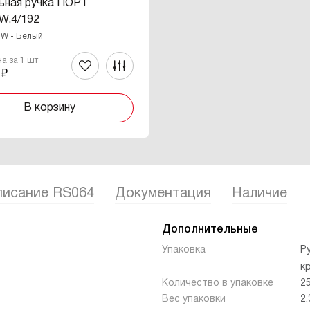
ьная ручка ПОРТ
W.4/192
 W - Белый
на за 1 шт
 ₽
В корзину
исание RS064
Документация
Наличие
Дополнительные
Упаковка
Р
к
Количество в упаковке
2
Вес упаковки
2.