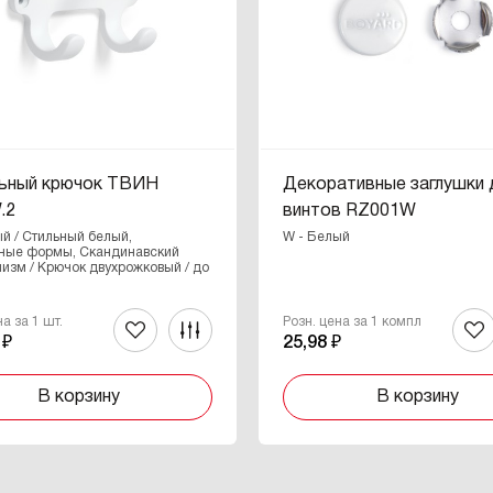
ьный крючок ТВИН
Декоративные заглушки 
.2
винтов RZ001W
й / Стильный белый,
W - Белый
ные формы, Скандинавский
изм / Крючок двухрожковый / до
на за 1 шт.
Розн. цена за 1 компл
 ₽
25,98 ₽
В корзину
В корзину