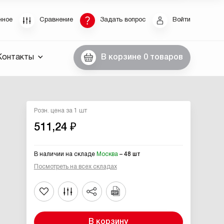
Восстановление пароля
нное
Сравнение
Задать вопрос
Войти
были пароль, введите E-Mail. Контрольная строка
Контакты
В корзине
0 товаров
пароля, а также ваши регистрационные данные,
ны вам по E-Mail.
ссылку для восстановления
Розн. цена за 1 шт
511,24 ₽
В наличии на складе
Москва
– 48 шт
Посмотреть на всех складах
Выслать
В корзину