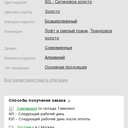
SG - Сатиновое золото
Цвет изделия
Золото
Цветовая группа
Брашированный
Фактура покрытия
Лофт и смелый гранж
,
Трендовое
Коллекция
золото
Современные
Дизайн
Алюминий
Материал изделия
Основная продукция
Тип продукции
Все характеристики и описание
Способы получения заказа
Самовывоз
со склада Томилино
ФЛ - Следующий рабочий день
ЮЛ - Следующий рабочий день после оплаты
Доставка
в г Москва