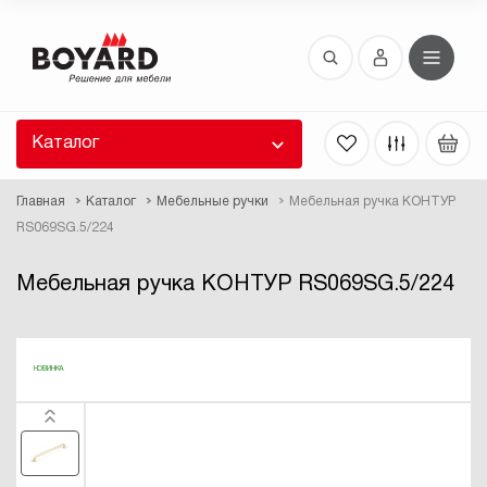
Восстановление пароля
 забыли пароль, введите E-Mail. Контрольная
 для смены пароля, а также ваши регистрационные
 будут высланы вам по E-Mail.
Каталог
ть ссылку для восстановления
Главная
Каталог
Мебельные ручки
Мебельная ручка КОНТУР
RS069SG.5/224
Мебельная ручка КОНТУР RS069SG.5/224
НОВИНКА
Выслать