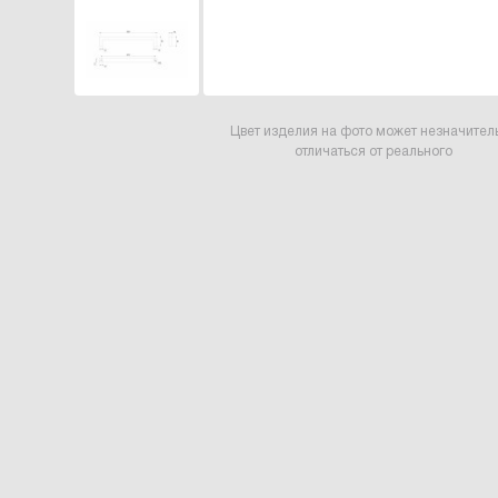
Цвет изделия на фото может незначител
отличаться от реального