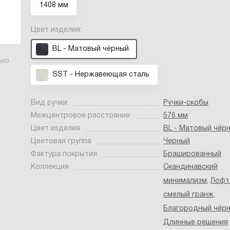
1408 мм
Цвет изделия:
BL - Матовый чёрный
ьно
SST - Нержавеющая сталь
Вид ручки
Ручки-скобы
Межцентровое расстояние
576 мм
Цвет изделия
BL - Матовый чёр
Цветовая группа
Черный
Фактура покрытия
Брашированный
Коллекция
Скандинавский
минимализм
,
Лофт
смелый гранж
,
Благородный чёр
Длинные решения