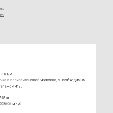
ль
ция
6-18 мм
учка в полиэтиленовой упаковке, с необходимым
репежом 4*25
5
745 кг
008505 м.куб.