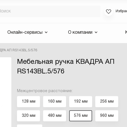
Избра
Если вы за
Онлайн-сервисы
О компании
для смены 
будут высла
ДРА АП RS143BL.5/576
Выслать 
Мебельная ручка КВАДРА АП
E-mail
RS143BL.5/576
Межцентровое расстояние:
128 мм
160 мм
192 мм
256 мм
320 мм
480 мм
576 мм
960 мм