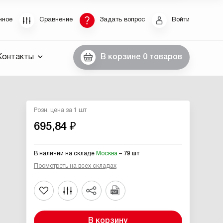
Восстановление пароля
нное
Сравнение
Задать вопрос
Войти
были пароль, введите E-Mail. Контрольная строка
Контакты
В корзине
0 товаров
пароля, а также ваши регистрационные данные,
ны вам по E-Mail.
ссылку для восстановления
Розн. цена за 1 шт
695,84 ₽
В наличии на складе
Москва
– 79 шт
Посмотреть на всех складах
Выслать
В корзину