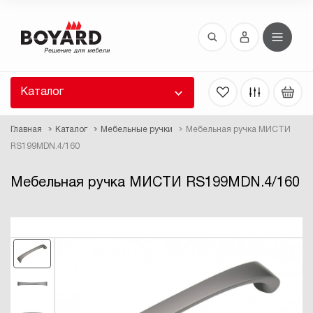
Восстановление пароля
 забыли пароль, введите E-Mail. Контрольная
 для смены пароля, а также ваши регистрационные
 будут высланы вам по E-Mail.
Каталог
ть ссылку для восстановления
Главная
Каталог
Мебельные ручки
Мебельная ручка МИСТИ
RS199MDN.4/160
Мебельная ручка МИСТИ RS199MDN.4/160
Выслать