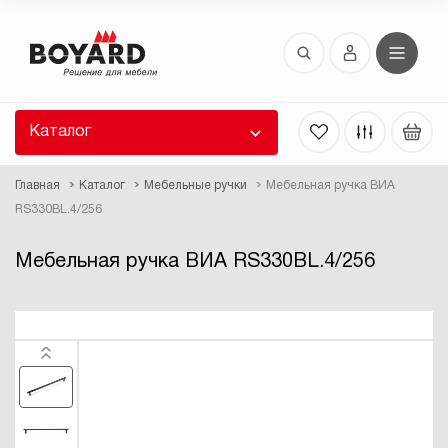
Восстановление пароля
 забыли пароль, введите E-Mail. Контрольная
 для смены пароля, а также ваши регистрационные
 будут высланы вам по E-Mail.
Каталог
ть ссылку для восстановления
Главная
Каталог
Мебельные ручки
Мебельная ручка ВИА
RS330BL.4/256
Мебельная ручка ВИА RS330BL.4/256
Выслать