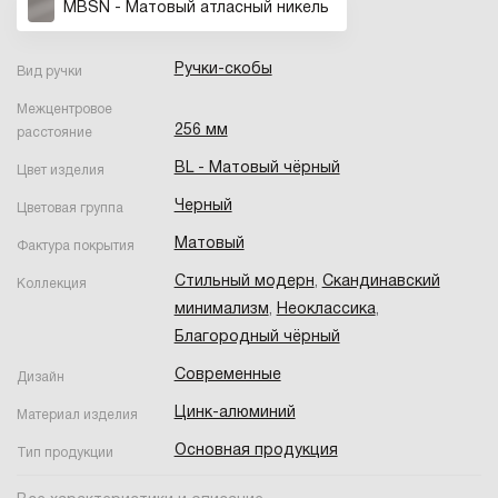
MBSN - Матовый атласный никель
Ручки-скобы
Вид ручки
Межцентровое
256 мм
расстояние
BL - Матовый чёрный
Цвет изделия
Черный
Цветовая группа
Матовый
Фактура покрытия
Стильный модерн
,
Скандинавский
Коллекция
минимализм
,
Неоклассика
,
Благородный чёрный
Современные
Дизайн
Цинк-алюминий
Материал изделия
Основная продукция
Тип продукции