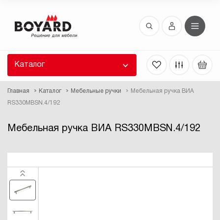
Восстановление пароля
 забыли пароль, введите E-Mail. Контрольная
 для смены пароля, а также ваши регистрационные
 будут высланы вам по E-Mail.
Каталог
ть ссылку для восстановления
Главная
Каталог
Мебельные ручки
Мебельная ручка ВИА
RS330MBSN.4/192
Мебельная ручка ВИА RS330MBSN.4/192
Выслать