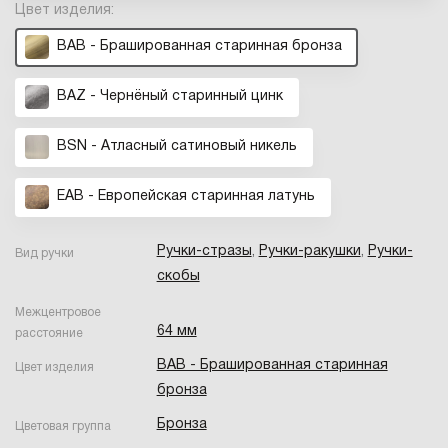
Цвет изделия:
BAB - Брашированная старинная бронза
BAZ - Чернёный старинный цинк
BSN - Атласный сатиновый никель
EAB - Европейская старинная латунь
Ручки-стразы
,
Ручки-ракушки
,
Ручки-
Вид ручки
скобы
Межцентровое
64 мм
расстояние
BAB - Брашированная старинная
Цвет изделия
бронза
Бронза
Цветовая группа