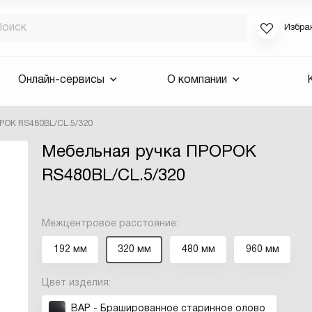
Избра
Если вы за
Онлайн-сервисы
О компании
для смены 
будут высла
РОК RS480BL/CL.5/320
Выслать 
Мебельная ручка ПРОРОК
E-mail
RS480BL/CL.5/320
Межцентровое расстояние:
192 мм
320 мм
480 мм
960 мм
Цвет изделия:
BAP - Брашированное старинное олово