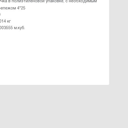
учка в полиэтиленовой упаковке, с необходимым
репежом 4*25
0
014 кг
003555 м.куб.