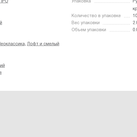
 ПРО
Упаковка
Р
к
Количество в упаковке
1
й
Вес упаковки
2.
Объем упаковки
0.
,
еоклассика
Лофт и смелый
ий
я