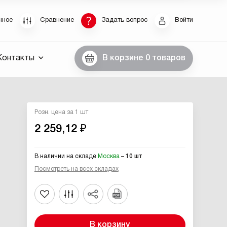
Восстановление пароля
нное
Сравнение
Задать вопрос
Войти
были пароль, введите E-Mail. Контрольная строка
Контакты
В корзине
0 товаров
пароля, а также ваши регистрационные данные,
ны вам по E-Mail.
ссылку для восстановления
Розн. цена за 1 шт
2 259,12 ₽
В наличии на складе
Москва
– 10 шт
Посмотреть на всех складах
Выслать
В корзину