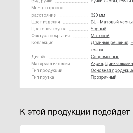
,
Вид ручки
Ручки-скобы
Ручки
Межцентровое
расстояние
320 мм
Цвет изделия
BL - Матовый чёрны
Цветовая группа
Черный
Фактура покрытия
Матовый
,
Коллекция
Длинные решения
Н
гранж
Дизайн
Современные
,
Материал изделия
Акрил
Цинк-алюмин
Тип продукции
Основная продукци
Тип прутка
Прозрачный
К этой продукции подойдет