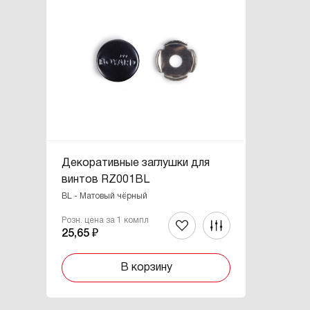
Декоративные заглушки для
винтов RZ001BL
BL - Матовый чёрный
Розн. цена за 1 компл
25,65 ₽
В корзину