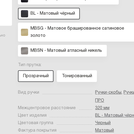
BL - Матовый чёрный
MBSG - Матовое брашированное сатиновое
золото
ьно
MBSN - Матовый атласный никель
Тип прутка:
Прозрачный
Тонированный
Вид ручки
Ручки-скобы
,
Ручк
ПРО
Межцентровое расстояние
320 мм
Цвет изделия
BL - Матовый чёр
Цветовая группа
Черный
Фактура покрытия
Матовый