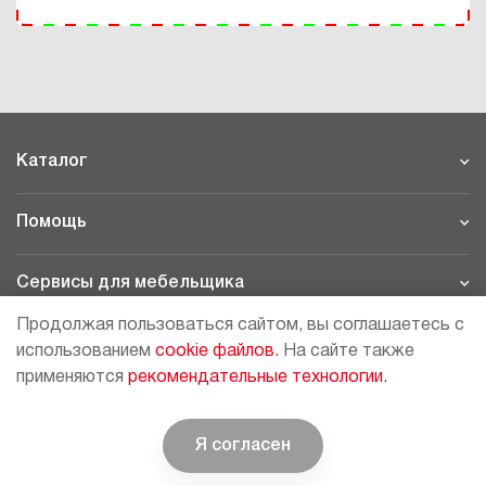
Каталог
Помощь
Сервисы для мебельщика
Продолжая пользоваться сайтом, вы соглашаетесь с
Филиалы
использованием
cookie файлов.
На сайте также
применяются
рекомендательные технологии.
МОСКВА - ШОУРУМ/СКЛАД
рп Томилино, 23-й км. Новорязанского шоссе, 21,
СК
ВИАТИС, 2 этаж
Я согласен
© BOYARD | Решение для мебели
+7 (495) 64-05-225
moscow@boyard.biz