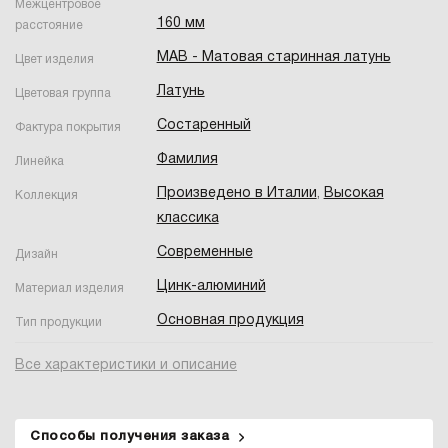
Межцентровое
160 мм
расстояние
MAB - Матовая старинная латунь
Цвет изделия
Латунь
Цветовая группа
Состаренный
Фактура покрытия
Фамилия
Линейка
Произведено в Италии
,
Высокая
Коллекция
классика
Современные
Дизайн
Цинк-алюминий
Материал изделия
Основная продукция
Тип продукции
Все характеристики и описание
Способы получения заказа