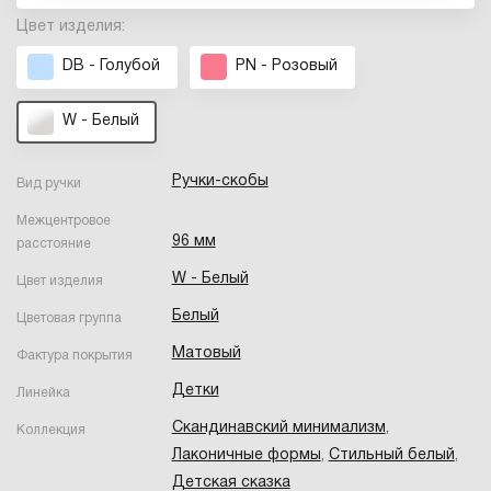
Цвет изделия:
DB - Голубой
PN - Розовый
W - Белый
Ручки-скобы
Вид ручки
Межцентровое
96 мм
расстояние
W - Белый
Цвет изделия
Белый
Цветовая группа
Матовый
Фактура покрытия
Детки
Линейка
Скандинавский минимализм
,
Коллекция
Лаконичные формы
,
Стильный белый
,
Детская сказка