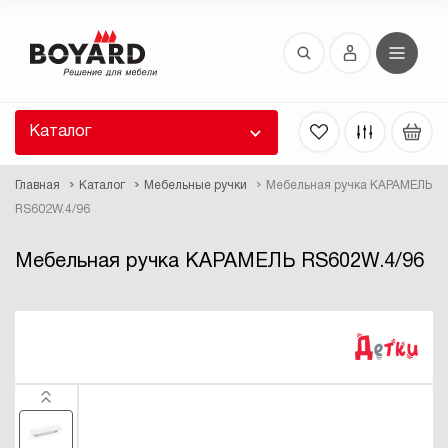
Восстановление пароля
 забыли пароль, введите E-Mail. Контрольная
 для смены пароля, а также ваши регистрационные
 будут высланы вам по E-Mail.
Каталог
ть ссылку для восстановления
Главная
Каталог
Мебельные ручки
Мебельная ручка КАРАМЕЛЬ
RS602W.4/96
Мебельная ручка КАРАМЕЛЬ RS602W.4/96
Выслать