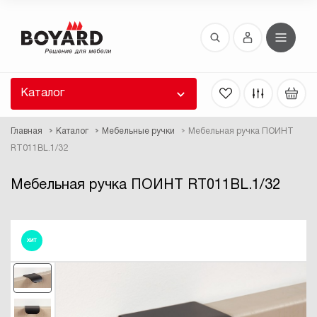
Восстановление пароля
 забыли пароль, введите E-Mail. Контрольная
 для смены пароля, а также ваши регистрационные
 будут высланы вам по E-Mail.
Каталог
ть ссылку для восстановления
Главная
Каталог
Мебельные ручки
Мебельная ручка ПОИНТ
RT011BL.1/32
Мебельная ручка ПОИНТ RT011BL.1/32
ХИТ
Выслать