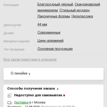
Благородный чёрный
,
Скандинавский
Коллекция
минимализм
,
Стильный модерн
,
Лаконичные формы
,
Неоклассика
44 мм
Длина ручки
Современные
Дизайн
Цинк-алюминий
Материал изделия
Основная продукция
Тип продукции
Все характеристики и описание
О линейке
Способы получения заказа
Недоступно для самовывоза
Доставка
в г Москва