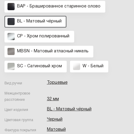
BAP - Брашированное старинное олово
BL - Матовый чёрный
CP - Хром полированный
MBSN - Матовый атласный никель
SC - Сатиновый хром
W - Белый
Торцевые
Вид ручки
Межцентровое
32 мм
расстояние
BL - Матовый чёрный
Цвет изделия
Черный
Цветовая группа
Матовый
Фактура покрытия