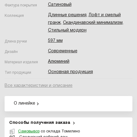
Сатиновый
Фактура покрытия
Длинные решения
,
Лофт и смелый
Коллекция
гранж
,
Скандинавский минимализм
,
Стильный модерн
597 мм
Длина ручки
Современные
Дизайн
Алюминий
Материал изделия
Основная продукция
Тип продукции
Все характеристики и описание
О линейке
Способы получения заказа
Самовывоз
со склада Томилино