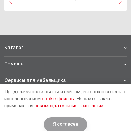
Каталог
Помощь
Сервисы для мебельщика
Продолжая пользоваться сайтом, вы соглашаетесь с
Филиалы
использованием
cookie файлов.
На сайте также
применяются
рекомендательные технологии.
МОСКВА - ШОУРУМ/СКЛАД
рп Томилино, 23-й км. Новорязанского шоссе, 21,
СК
ВИАТИС, 2 этаж
Я согласен
© BOYARD | Решение для мебели
+7 (495) 64-05-225
moscow@boyard.biz