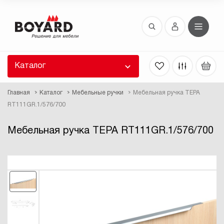
Восстановление пароля
 забыли пароль, введите E-Mail. Контрольная
 для смены пароля, а также ваши регистрационные
 будут высланы вам по E-Mail.
Каталог
ть ссылку для восстановления
Главная
Каталог
Мебельные ручки
Мебельная ручка ТЕРА
RT111GR.1/576/700
Мебельная ручка ТЕРА RT111GR.1/576/700
Выслать