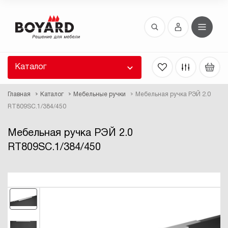
Восстановление пароля
 забыли пароль, введите E-Mail. Контрольная
 для смены пароля, а также ваши регистрационные
 будут высланы вам по E-Mail.
Каталог
ть ссылку для восстановления
Главная
Каталог
Мебельные ручки
Мебельная ручка РЭЙ 2.0
RT809SC.1/384/450
Мебельная ручка РЭЙ 2.0
RT809SC.1/384/450
Выслать