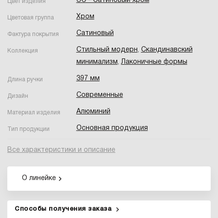
SC - Сатиновый хром
Цвет изделия
Хром
Цветовая группа
Сатиновый
Фактура покрытия
Стильный модерн
,
Скандинавский
Коллекция
минимализм
,
Лаконичные формы
397 мм
Длина ручки
Современные
Дизайн
Алюминий
Материал изделия
Основная продукция
Тип продукции
Все характеристики и описание
О линейке
Способы получения заказа