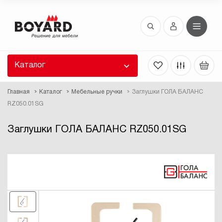
Восстановление пароля
 забыли пароль, введите E-Mail. Контрольная
 для смены пароля, а также ваши регистрационные
 будут высланы вам по E-Mail.
Каталог
ть ссылку для восстановления
Главная
Каталог
Мебельные ручки
Заглушки ГОЛА БАЛАНС
RZ050.01SG
Заглушки ГОЛА БАЛАНС RZ050.01SG
Выслать