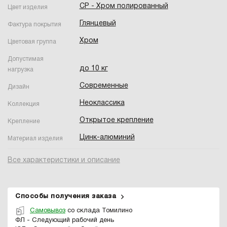
CP - Хром полированный
Цвет изделия
Глянцевый
Фактура покрытия
Хром
Цветовая группа
Допустимая
до 10 кг
нагрузка
Современные
Дизайн
Неоклассика
Коллекция
Открытое крепление
Крепление
Цинк-алюминий
Материал изделия
Все характеристики и описание
Способы получения заказа
Самовывоз
со склада Томилино
ФЛ - Следующий рабочий день