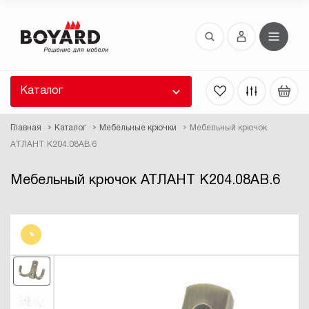
Восстановление пароля
 забыли пароль, введите E-Mail. Контрольная
 для смены пароля, а также ваши регистрационные
 будут высланы вам по E-Mail.
Каталог
ть ссылку для восстановления
Главная
Каталог
Мебельные крючки
Мебельный крючок
АТЛАНТ K204.08AB.6
Мебельный крючок АТЛАНТ K204.08AB.6
%
Выслать