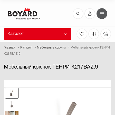
Восстановление пароля
 забыли пароль, введите E-Mail. Контрольная
 для смены пароля, а также ваши регистрационные
 будут высланы вам по E-Mail.
Каталог
ть ссылку для восстановления
Главная
Каталог
Мебельные крючки
Мебельный крючок ГЕНРИ
K217BAZ.9
Мебельный крючок ГЕНРИ K217BAZ.9
Выслать