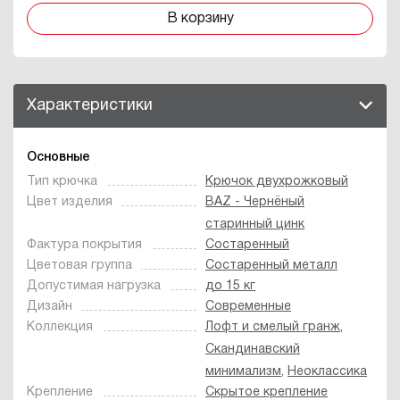
В корзину
Характеристики
Основные
Тип крючка
Крючок двухрожковый
Цвет изделия
BAZ - Чернёный
старинный цинк
Фактура покрытия
Состаренный
Цветовая группа
Состаренный металл
Допустимая нагрузка
до 15 кг
Дизайн
Современные
Коллекция
Лофт и смелый гранж
,
Скандинавский
минимализм
,
Неоклассика
Крепление
Скрытое крепление