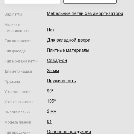
Мебельные петли без амортизатора
Вид петли
Наличие
Нет
амортизатора
Для вкладной двери
Тип наложения
Плитные материалы
Тип фасада
Слайд-он
Тип монтажа петли
35 мм
Диаметр чашки
Пружина есть
Пружина
90°
Угол установки
105°
Угол открывания
2 мм
Высота планки
01
Модель планки
Основная продукция
Тип продукции