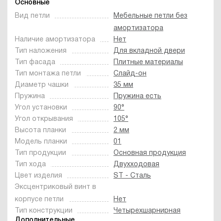
Основные
Вид петли
Мебельные петли без
амортизатора
Наличие амортизатора
Нет
Тип наложения
Для вкладной двери
Тип фасада
Плитные материалы
Тип монтажа петли
Слайд-он
Диаметр чашки
35 мм
Пружина
Пружина есть
Угол установки
90°
Угол открывания
105°
Высота планки
2 мм
Модель планки
01
Тип продукции
Основная продукция
Тип хода
Двухходовая
Цвет изделия
ST - Сталь
Эксцентриковый винт в
корпусе петли
Нет
Тип конструкции
Четырехшарнирная
Дополнительные