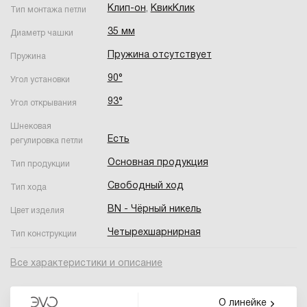
Клип-он
,
КвикКлик
Тип монтажа петли
35 мм
Диаметр чашки
Пружина отсутствует
Пружина
90°
Угол установки
93°
Угол открывания
Шнековая
Есть
регулировка петли
Основная продукция
Тип продукции
Свободный ход
Тип хода
BN - Чёрный никель
Цвет изделия
Четырехшарнирная
Тип конструкции
Все характеристики и описание
О линейке