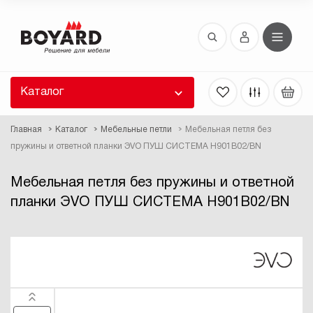
Восстановление пароля
 забыли пароль, введите E-Mail. Контрольная
 для смены пароля, а также ваши регистрационные
 будут высланы вам по E-Mail.
Каталог
ть ссылку для восстановления
Главная
Каталог
Мебельные петли
Мебельная петля без
пружины и ответной планки ЭVO ПУШ СИСТЕМА H901B02/BN
Мебельная петля без пружины и ответной
планки ЭVO ПУШ СИСТЕМА H901B02/BN
Выслать