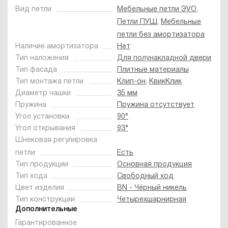
Вид петли
Мебельные петли ЭVO
,
Петли ПУШ
,
Мебельные
петли без амортизатора
Наличие амортизатора
Нет
Тип наложения
Для полунакладной двери
Тип фасада
Плитные материалы
Тип монтажа петли
Клип-он
,
КвикКлик
Диаметр чашки
35 мм
Пружина
Пружина отсутствует
Угол установки
90°
Угол открывания
93°
Шнековая регулировка
петли
Есть
Тип продукции
Основная продукция
Тип хода
Свободный ход
Цвет изделия
BN - Чёрный никель
Тип конструкции
Четырехшарнирная
Дополнительные
Гарантированное