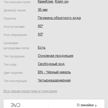
КвикКлик
,
Клип-он
Тип монтажа петли
35 мм
Диаметр чашки
Пружина обратного хода
Пружина
90°
Угол установки
93°
Угол открывания
Шнековая
Есть
регулировка петли
Основная продукция
Тип продукции
Свободный ход
Тип хода
BN - Чёрный никель
Цвет изделия
Четырехшарнирная
Тип конструкции
Все характеристики и описание
О линейке