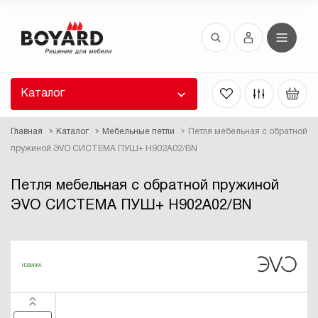
Восстановление пароля
 забыли пароль, введите E-Mail. Контрольная
 для смены пароля, а также ваши регистрационные
 будут высланы вам по E-Mail.
Каталог
ть ссылку для восстановления
Главная
Каталог
Мебельные петли
Петля мебельная с обратной
пружиной ЭVO СИСТЕМА ПУШ+ H902A02/BN
Петля мебельная с обратной пружиной
ЭVO СИСТЕМА ПУШ+ H902A02/BN
Выслать
НОВИНКА