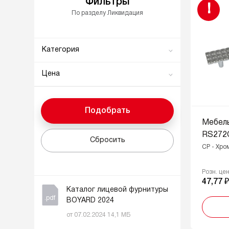
Фильтры
!
По разделу Ликвидация
Категория
Системы выдвижения
Цена
Мебельные петли
0
286
Поддоны для выдвижных
ящиков и органайзеры
Подобрать
От
До
Мебель
Мебельные ручки
RS272C
Сбросить
CP - Хро
Розн. це
47,77 
Каталог лицевой фурнитуры
.pdf
BOYARD 2024
от 07.02.2024 14,1 МБ