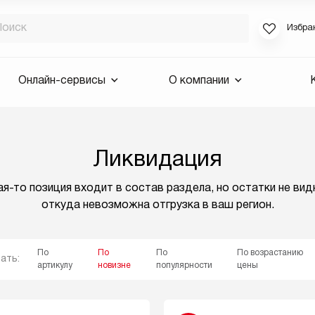
Избра
Если вы за
Онлайн-сервисы
О компании
для смены 
будут высла
Выслать 
Ликвидация
E-mail
я-то позиция входит в состав раздела, но остатки не вид
откуда невозможна отгрузка в ваш регион.
По
По
По
По возрастанию
ать:
артикулу
новизне
популярности
цены