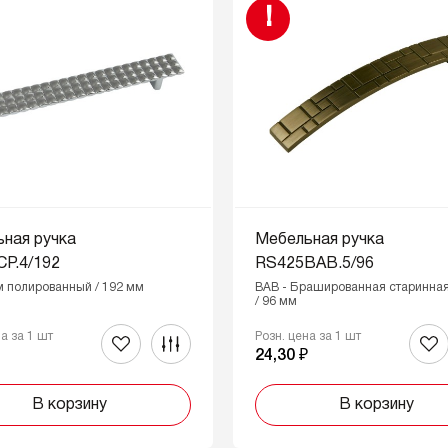
!
ная ручка
Мебельная ручка
P.4/192
RS425BAB.5/96
м полированный / 192 мм
BAB - Брашированная старинная
/ 96 мм
на за 1 шт
Розн. цена за 1 шт
₽
24,30 ₽
В корзину
В корзину