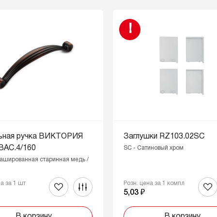
!
ьная ручка ВИКТОРИЯ
Заглушки RZ103.02SC
BAC.4/160
SC - Сатиновый хром
ашированная старинная медь /
на за 1 шт
Розн. цена за 1 компл
₽
5,03 ₽
В корзину
В корзину