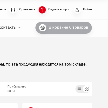
Восстановление пароля
нное
Сравнение
Задать вопрос
Войти
были пароль, введите E-Mail. Контрольная строка
Контакты
В корзине
0 товаров
пароля, а также ваши регистрационные данные,
ны вам по E-Mail.
ссылку для восстановления
ны, то эта продукция находится на том складе,
По убыванию
цены
Выслать