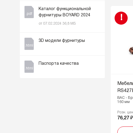
Каталог функциональной
.pdf
фурнитуры BOYARD 2024
!
от 07.02.2024 36,8 МБ
3D модели фурнитуры
.html
Паспорта качества
.html
Мебел
RS427
BAC - Бр
160 мм
Розн. це
76,27 