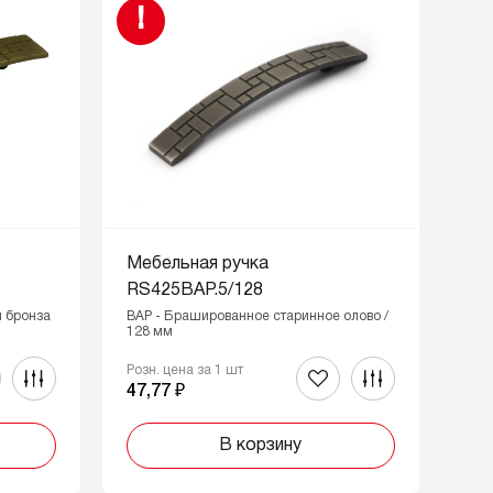
!
Мебельная ручка
RS425BAP.5/128
 бронза
BAP - Брашированное старинное олово /
128 мм
Розн. цена за 1 шт
47,77 ₽
В корзину