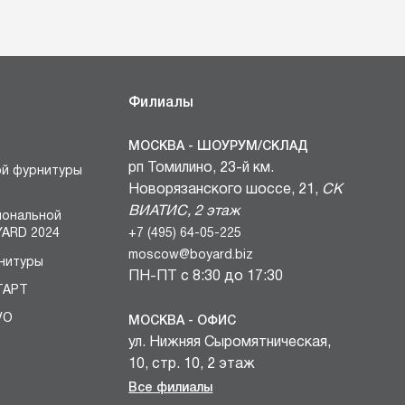
Филиалы
МОСКВА - ШОУРУМ/СКЛАД
рп Томилино, 23-й км.
ой фурнитуры
Новорязанского шоссе, 21,
СК
ВИАТИС, 2 этаж
иональной
+7 (495) 64-05-225
ARD 2024
moscow@boyard.biz
нитуры
ПН-ПТ с 8:30 до 17:30
ТАРТ
VO
МОСКВА - ОФИС
ул. Нижняя Сыромятническая,
БЛОКИ
10, стр. 10, 2 этаж
вочных
+7 (495) 64-05-225
Все филиалы
и