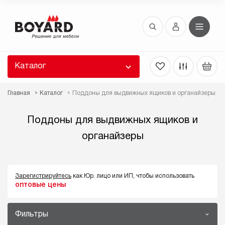
Восстановление пароля
 забыли пароль, введите E-Mail. Контрольная
 для смены пароля, а также ваши регистрационные
 будут высланы вам по E-Mail.
Каталог
ть ссылку для восстановления
Главная
Каталог
Поддоны для выдвижных ящиков и органайзеры
Поддоны для выдвижных ящиков и
органайзеры
Зарегистрируйтесь
как Юр. лицо или ИП, чтобы использовать
Выслать
оптовые цены
Фильтры