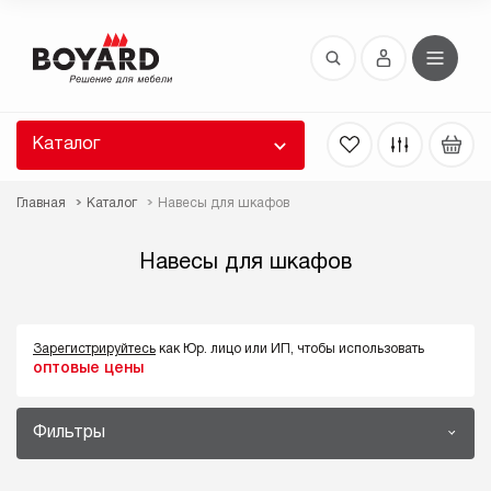
Восстановление пароля
 забыли пароль, введите E-Mail. Контрольная
 для смены пароля, а также ваши регистрационные
 будут высланы вам по E-Mail.
Каталог
ть ссылку для восстановления
Главная
Каталог
Навесы для шкафов
Навесы для шкафов
Зарегистрируйтесь
как Юр. лицо или ИП, чтобы использовать
оптовые цены
Выслать
Фильтры