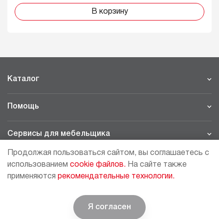
В корзину
Каталог
Помощь
Сервисы для мебельщика
Продолжая пользоваться сайтом, вы соглашаетесь с
Филиалы
использованием
cookie файлов.
На сайте также
применяются
рекомендательные технологии.
МОСКВА - ШОУРУМ/СКЛАД
рп Томилино, 23-й км. Новорязанского шоссе, 21,
СК
ВИАТИС, 2 этаж
Я согласен
© BOYARD | Решение для мебели
+7 (495) 64-05-225
moscow@boyard.biz