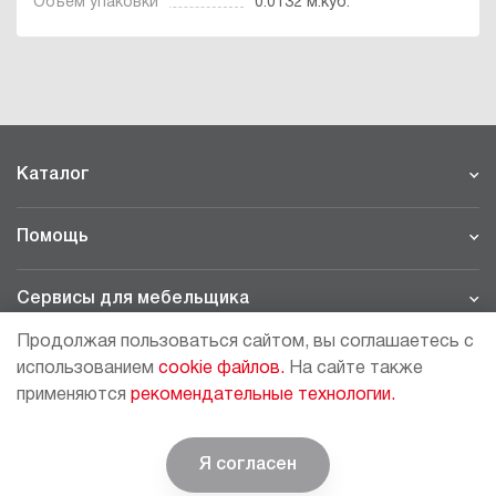
Объем упаковки
0.0132 м.куб.
Каталог
Помощь
Сервисы для мебельщика
Продолжая пользоваться сайтом, вы соглашаетесь с
Филиалы
использованием
cookie файлов.
На сайте также
применяются
рекомендательные технологии.
МОСКВА - ШОУРУМ/СКЛАД
рп Томилино, 23-й км. Новорязанского шоссе, 21,
СК
ВИАТИС, 2 этаж
Я согласен
© BOYARD | Решение для мебели
+7 (495) 64-05-225
moscow@boyard.biz