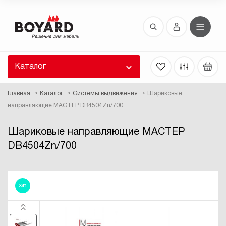
Восстановление пароля
 забыли пароль, введите E-Mail. Контрольная
 для смены пароля, а также ваши регистрационные
 будут высланы вам по E-Mail.
Каталог
ть ссылку для восстановления
Главная
Каталог
Системы выдвижения
Шариковые
направляющие МАСТЕР DB4504Zn/700
Шариковые направляющие МАСТЕР
DB4504Zn/700
Выслать
ХИТ