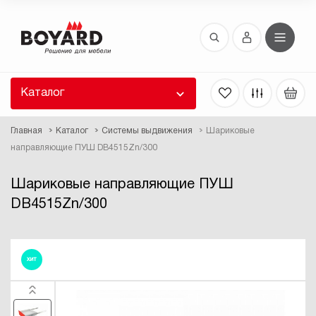
Восстановление пароля
 забыли пароль, введите E-Mail. Контрольная
 для смены пароля, а также ваши регистрационные
 будут высланы вам по E-Mail.
Каталог
ть ссылку для восстановления
Главная
Каталог
Системы выдвижения
Шариковые
направляющие ПУШ DB4515Zn/300
Шариковые направляющие ПУШ
DB4515Zn/300
Выслать
ХИТ