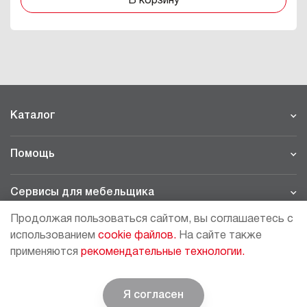
В корзину
Каталог
Помощь
Сервисы для мебельщика
Продолжая пользоваться сайтом, вы соглашаетесь с
Филиалы
использованием
cookie файлов.
На сайте также
применяются
рекомендательные технологии.
МОСКВА - ШОУРУМ/СКЛАД
рп Томилино, 23-й км. Новорязанского шоссе, 21,
СК
ВИАТИС, 2 этаж
Я согласен
© BOYARD | Решение для мебели
+7 (495) 64-05-225
moscow@boyard.biz