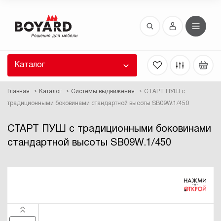
Восстановление пароля
 забыли пароль, введите E-Mail. Контрольная
 для смены пароля, а также ваши регистрационные
 будут высланы вам по E-Mail.
Каталог
ть ссылку для восстановления
Главная
Каталог
Системы выдвижения
СТАРТ ПУШ с
традиционными боковинами стандартной высоты SB09W.1/450
СТАРТ ПУШ с традиционными боковинами
стандартной высоты SB09W.1/450
Выслать