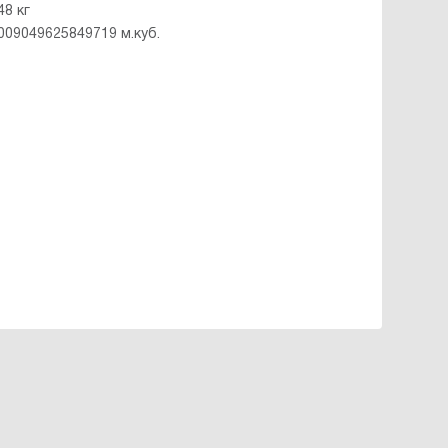
48 кг
.009049625849719 м.куб.