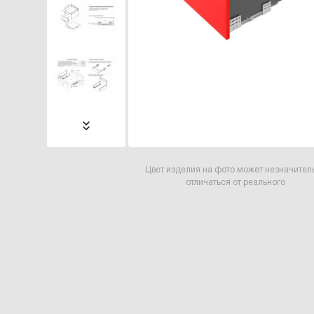
Цвет изделия на фото может незначител
отличаться от реального