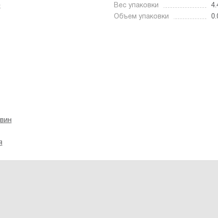
е
Вес упаковки
4.
Объем упаковки
0
вин
я