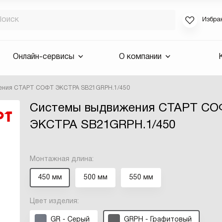
Избра
Если вы за
Онлайн-сервисы
О компании
для смены 
будут высла
ения СТАРТ СОФТ ЭКСТРА SB21GRPH.1/450
Выслать 
Системы выдвижения СТАРТ С
E-mail
ЭКСТРА SB21GRPH.1/450
Монтажная длина:
450 мм
500 мм
550 мм
Цвет изделия:
GR - Серый
GRPH - Графитовый