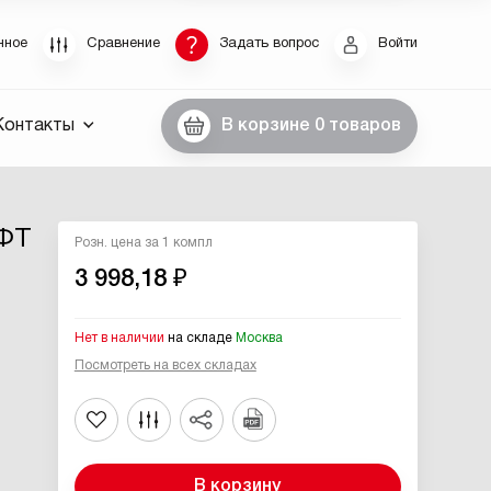
Восстановление пароля
нное
Сравнение
Задать вопрос
Войти
были пароль, введите E-Mail. Контрольная строка
Контакты
В корзине
0 товаров
пароля, а также ваши регистрационные данные,
ны вам по E-Mail.
ссылку для восстановления
ОФТ
Розн. цена за 1 компл
3 998,18 ₽
Нет в наличии
на складе
Москва
Посмотреть на всех складах
Выслать
В корзину