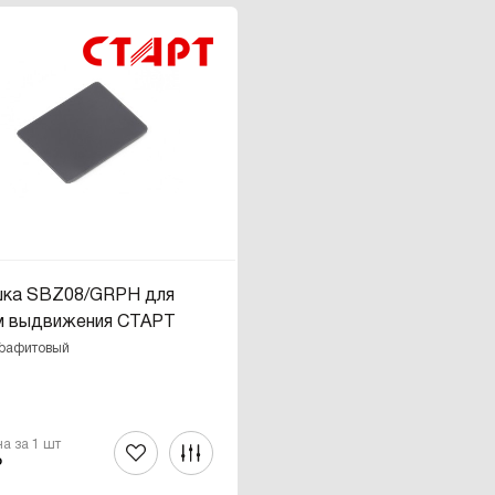
шка SBZ08/GRPH для
м выдвижения СТАРТ
Графитовый
на за 1 шт
₽