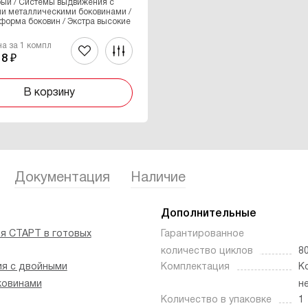
рый / Системы выдвижения с
и металлическими боковинами /
форма боковин / Экстра высокие
на за 1 компл
18 ₽
В корзину
Документация
Наличие
Дополнительные
я СТАРТ в готовых
Гарантированное
количество циклов
8
я с двойными
Комплектация
К
ковинами
н
Количество в упаковке
1