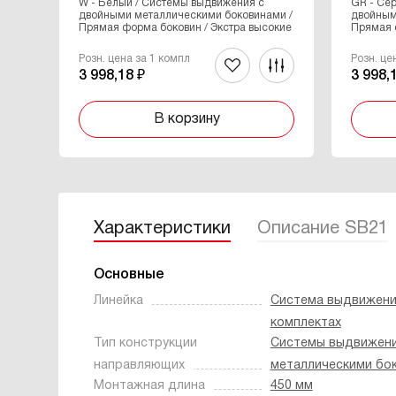
W - Белый / Системы выдвижения с
GR - Се
двойными металлическими боковинами /
двойным
Прямая форма боковин / Экстра высокие
Прямая 
Розн. цена за 1 компл
Розн. це
3 998,18 ₽
3 998,
В корзину
Характеристики
Описание SB21
Основные
Линейка
Система выдвижени
комплектах
Тип конструкции
Системы выдвижени
направляющих
металлическими бо
Монтажная длина
450 мм