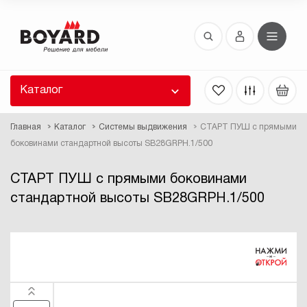
Восстановление пароля
 забыли пароль, введите E-Mail. Контрольная
 для смены пароля, а также ваши регистрационные
 будут высланы вам по E-Mail.
Каталог
ть ссылку для восстановления
Главная
Каталог
Системы выдвижения
СТАРТ ПУШ с прямыми
боковинами стандартной высоты SB28GRPH.1/500
СТАРТ ПУШ с прямыми боковинами
стандартной высоты SB28GRPH.1/500
Выслать