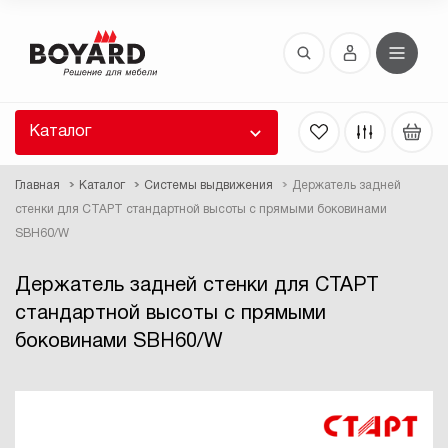
Восстановление пароля
 забыли пароль, введите E-Mail. Контрольная
 для смены пароля, а также ваши регистрационные
 будут высланы вам по E-Mail.
Каталог
ть ссылку для восстановления
Главная
Каталог
Системы выдвижения
Держатель задней
стенки для СТАРТ стандартной высоты с прямыми боковинами
SBH60/W
Держатель задней стенки для СТАРТ
стандартной высоты с прямыми
боковинами SBH60/W
Выслать