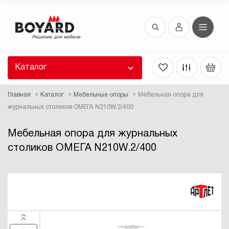
Восстановление пароля
 забыли пароль, введите E-Mail. Контрольная
 для смены пароля, а также ваши регистрационные
 будут высланы вам по E-Mail.
Каталог
ть ссылку для восстановления
Главная
Каталог
Мебельные опоры
Мебельная опора для
журнальных столиков ОМЕГА N210W.2/400
Мебельная опора для журнальных
столиков ОМЕГА N210W.2/400
Выслать